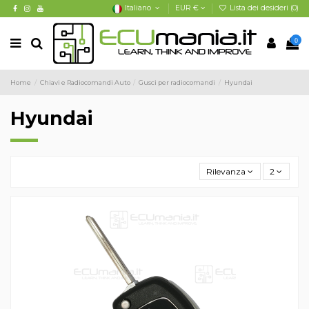
Italiano
EUR €
Lista dei desideri (
0
)
0
Home
Chiavi e Radiocomandi Auto
Gusci per radiocomandi
Hyundai
Hyundai
Rilevanza
2