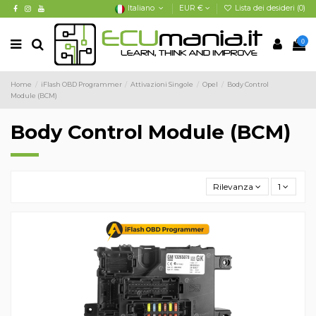
Italiano
EUR €
Lista dei desideri (
0
)
0
Home
iFlash OBD Programmer
Attivazioni Singole
Opel
Body Control
Module (BCM)
Body Control Module (BCM)
Rilevanza
1