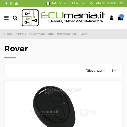
Italiano
EUR €
Lista dei desideri (
0
)
0
Home
Chiavi e Radiocomandi Auto
Radiocomandi
Rover
Rover
Rilevanza
1