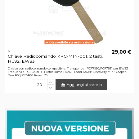
Disponibile su ordinazione
29,00 €
Mini
Chiave Radiocomando KRC-MIN-001, 2 tasti,
HU92, EWS3
Chiave con radiocomando compatibile. Transponder PCF7930/PCF7931 per EWS3.
Frequenza RC 433MHz. Profilo lama HU92. Land Rover: Discovery Mini: Cooper,
One R50/R52/R53 Rover: 75
Aggiungi al carrello