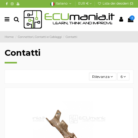
Italiano
EUR €
Lista dei desideri (
0
)
0
Home
Connettori, Contatti e Cablaggi
Contatti
Contatti
Rilevanza
6