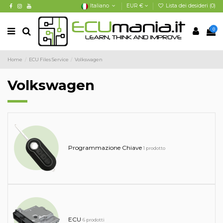
Italiano
EUR €
Lista dei desideri (
0
)
0
Home
ECU Files Service
Volkswagen
Volkswagen
Programmazione Chiave
1 prodotto
ECU
6 prodotti