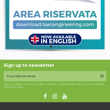
Sign up to newsletter
Puoi annullare l'iscrizione in ogni momenti. A questo scopo, cerca le info di contatto
nelle note legali.