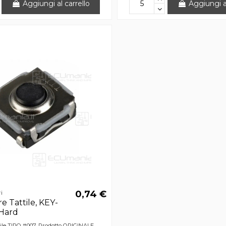
Aggiungi al carrello
Aggiungi al
0,74 €
i
e Tattile, KEY-
Hard
ttile TIPO #007. Prodotto ORIGINALE