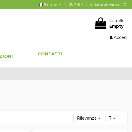
Italiano
EUR €
Lista dei desideri (
0
)
Carrello
Empty
Accedi
CONTATTI
ZIONI
Rilevanza
7