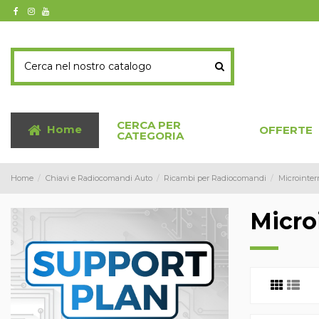
CERCA PER
Home
OFFERTE
CATEGORIA
Home
Chiavi e Radiocomandi Auto
Ricambi per Radiocomandi
Microinterr
Micro