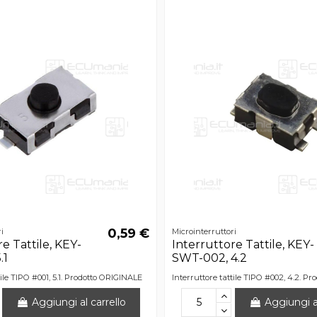
0,59 €
i
Microinterruttori
e Tattile, KEY-
Interruttore Tattile, KEY-
.1
SWT-002, 4.2
tile TIPO #001, 5.1. Prodotto ORIGINALE
Interruttore tattile TIPO #002, 4.2. P
Aggiungi al carrello
Aggiungi al