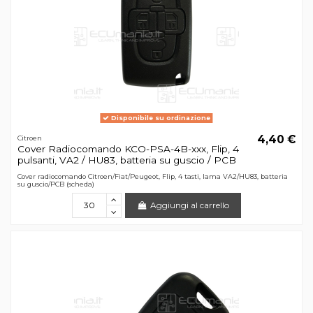
Disponibile su ordinazione
4,40 €
Citroen
Cover Radiocomando KCO-PSA-4B-xxx, Flip, 4
pulsanti, VA2 / HU83, batteria su guscio / PCB
Cover radiocomando Citroen/Fiat/Peugeot, Flip, 4 tasti, lama VA2/HU83, batteria
su guscio/PCB (scheda)
Aggiungi al carrello