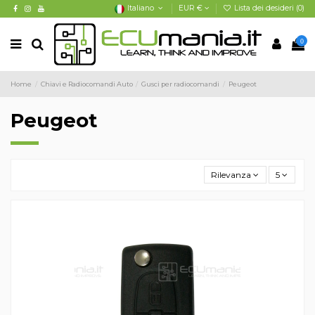
Italiano
EUR €
Lista dei desideri (
0
)
0
Home
Chiavi e Radiocomandi Auto
Gusci per radiocomandi
Peugeot
Peugeot
Rilevanza
5