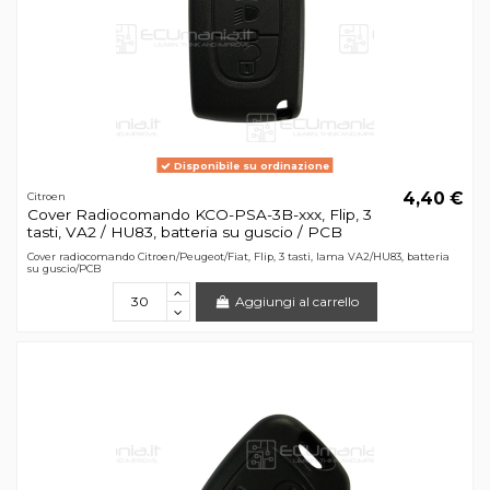
Disponibile su ordinazione
4,40 €
Citroen
Cover Radiocomando KCO-PSA-3B-xxx, Flip, 3
tasti, VA2 / HU83, batteria su guscio / PCB
Cover radiocomando Citroen/Peugeot/Fiat, Flip, 3 tasti, lama VA2/HU83, batteria
su guscio/PCB
Aggiungi al carrello