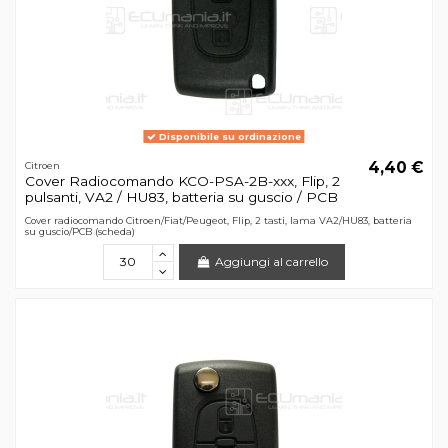
Disponibile su ordinazione
4,40 €
Citroen
Cover Radiocomando KCO-PSA-2B-xxx, Flip, 2
pulsanti, VA2 / HU83, batteria su guscio / PCB
Cover radiocomando Citroen/Fiat/Peugeot, Flip, 2 tasti, lama VA2/HU83, batteria
su guscio/PCB (scheda)
Aggiungi al carrello