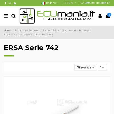
Italiano
EUR €
Lista dei desideri (
0
)
0
Home
Saldatura & Accessori
Stazioni Saldanti & Accessori
Punte per
Saldatura & Dissaldatura
ERSA Serie 742
ERSA Serie 742
Rilevanza
1