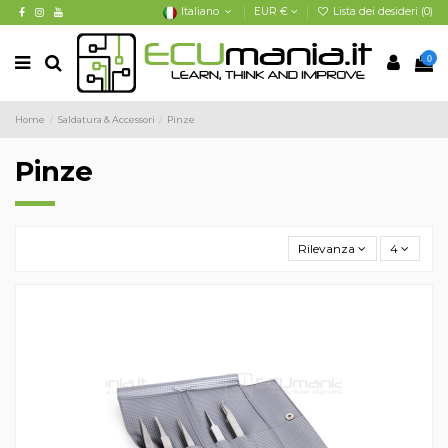
Italiano
EUR €
Lista dei desideri (
0
)
0
Home
Saldatura & Accessori
Pinze
Pinze
Rilevanza
4