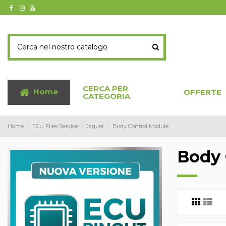
CERCA PER
Home
OFFERTE
CATEGORIA
Home
ECU Files Service
Jaguar
Body Control Module
Body 