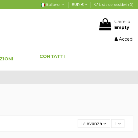
Italiano
EUR €
Lista dei desideri (
0
)
Carrello
Empty
Accedi
CONTATTI
ZIONI
Rilevanza
1