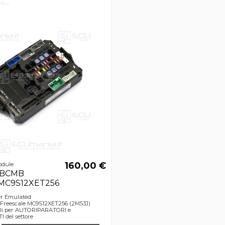
160,00 €
odule
/ BCMB
 MC9S12XET256
per Emulated
Freescale MC9S12XET256 (2M53J)
bili per AUTORIPARATORI e
 del settore