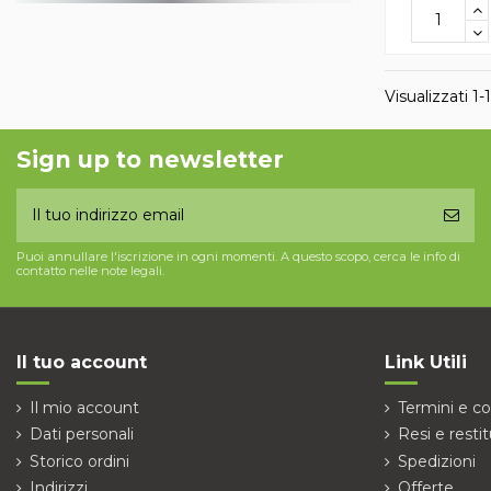
Visualizzati 1-1
Sign up to newsletter
Puoi annullare l'iscrizione in ogni momenti. A questo scopo, cerca le info di
contatto nelle note legali.
Il tuo account
Link Utili
Il mio account
Termini e co
Dati personali
Resi e restit
Storico ordini
Spedizioni
Indirizzi
Offerte