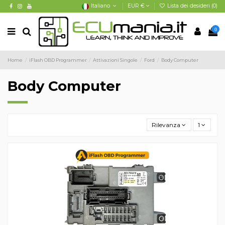
Italiano
EUR €
Lista dei desideri (
0
)
0
Home
iFlash OBD Programmer
Attivazioni Singole
Ford
Body Computer
Body Computer
Rilevanza
1