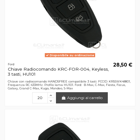
Disponibile su ordinazione
28,50 €
Ford
Chiave Radiocomando KRC-FOR-004, Keyless,
3 tasti, HU101
Chiave con radiocomando HANDSFREE compatibile 3 tasti. FCCID: KR55WK48801,
Frequenza RC 433MHz. Profilo lama HU101. Ford: B-Max, C-Max, Fiesta, Focus,
Galaxy, Grand C-Max, Kuga, Mondeo, S-Max
Aggiungi al carrello