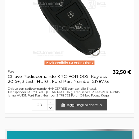
Disponibile su ordinazione
32,50 €
Ford
Chiave Radiocomando KRC-FOR-005, Keyless
2015+, 3 tasti, HU101, Ford Part Number 2178773
Chiave con radiocomando HANDSFREE compatibile 3 tasti.
Transponder PCF7953PTT (HITAG PRO ID49), Frequenza RC 433MHz. Profilo
lama HU101. Ford Part Number 2 178 773 Ford: C-Max, Focus, Kuga
Aggiungi al carrello