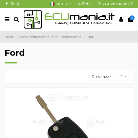
Italiano
EUR €
Lista dei desideri (
0
)
0
Home
Chiavi e Radiocomandi Auto
Radiocomandi
Ford
Ford
Rilevanza
4