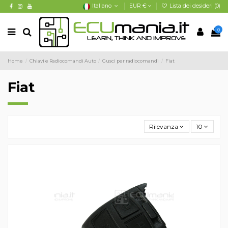
Italiano
EUR €
Lista dei desideri (
0
)
0
Home
Chiavi e Radiocomandi Auto
Gusci per radiocomandi
Fiat
Fiat
Rilevanza
10