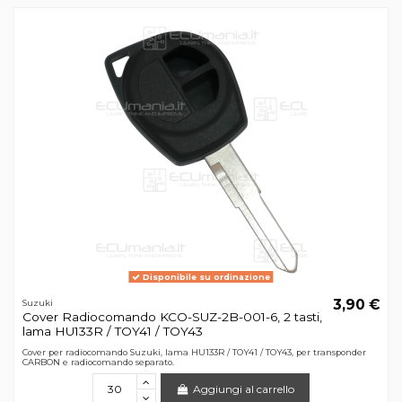
Disponibile su ordinazione
3,90 €
Suzuki
Cover Radiocomando KCO-SUZ-2B-001-6, 2 tasti,
lama HU133R / TOY41 / TOY43
Cover per radiocomando Suzuki, lama HU133R / TOY41 / TOY43, per transponder
CARBON e radiocomando separato.
Aggiungi al carrello