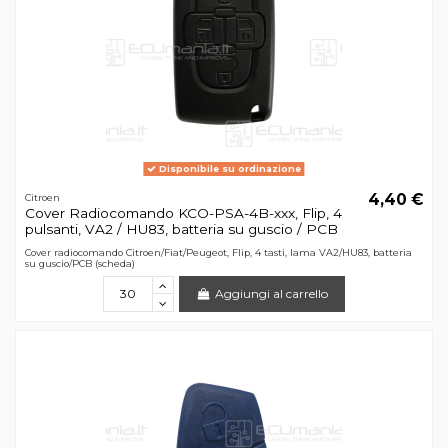
Disponibile su ordinazione
4,40 €
Citroen
Cover Radiocomando KCO-PSA-4B-xxx, Flip, 4
pulsanti, VA2 / HU83, batteria su guscio / PCB
Cover radiocomando Citroen/Fiat/Peugeot, Flip, 4 tasti, lama VA2/HU83, batteria
su guscio/PCB (scheda)
Aggiungi al carrello