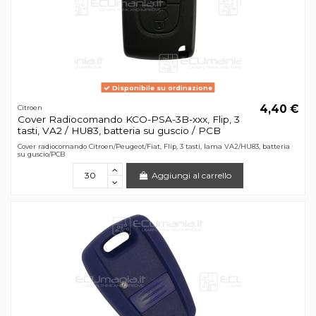
Disponibile su ordinazione
4,40 €
Citroen
Cover Radiocomando KCO-PSA-3B-xxx, Flip, 3
tasti, VA2 / HU83, batteria su guscio / PCB
Cover radiocomando Citroen/Peugeot/Fiat, Flip, 3 tasti, lama VA2/HU83, batteria
su guscio/PCB
Aggiungi al carrello