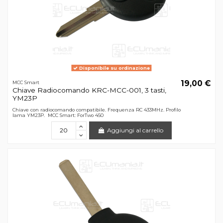
Disponibile su ordinazione
19,00 €
MCC Smart
Chiave Radiocomando KRC-MCC-001, 3 tasti,
YM23P
Chiave con radiocomando compatibile. Frequenza RC 433MHz. Profilo
lama YM23P. MCC Smart: ForTwo 450
Aggiungi al carrello