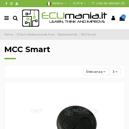
Italiano
EUR €
Lista dei desideri (
0
)
0
Home
Chiavi e Radiocomandi Auto
Radiocomandi
MCC Smart
MCC Smart
Rilevanza
3