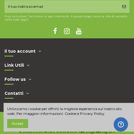
Puoi annullare l'iscrizione in ogni momenti. A questo scopo, cerca le info di contatto
nelle note legali.
Il tuo account
Link Utili
Follow us
Contatti
Utilizziamo i cookie per offrirti la migliore esperienza sul nostro sito
web. Per maggiori informazioni:
Cookie e Privacy Policy
.
Accept
© 2026 ECUmania.it is a brand of
Tsec Engineering S.r.l.