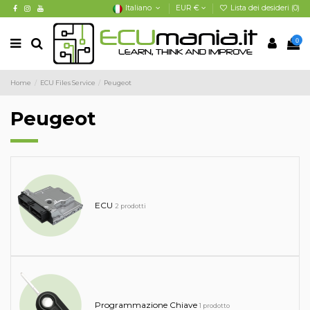
Italiano
EUR €
Lista dei desideri (
0
)
0
Home
ECU Files Service
Peugeot
Peugeot
ECU
2 prodotti
Programmazione Chiave
1 prodotto