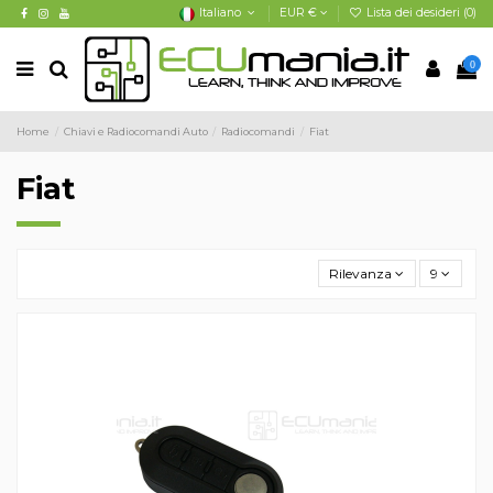
Italiano
EUR €
Lista dei desideri (
0
)
0
Home
Chiavi e Radiocomandi Auto
Radiocomandi
Fiat
Fiat
Rilevanza
9