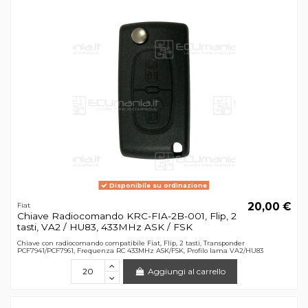
Disponibile su ordinazione
20,00 €
Fiat
Chiave Radiocomando KRC-FIA-2B-001, Flip, 2
tasti, VA2 / HU83, 433MHz ASK / FSK
Chiave con radiocomando compatibile Fiat, Flip, 2 tasti, Transponder
PCF7941/PCF7961, Frequenza RC 433MHz ASK/FSK, Profilo lama VA2/HU83
Aggiungi al carrello