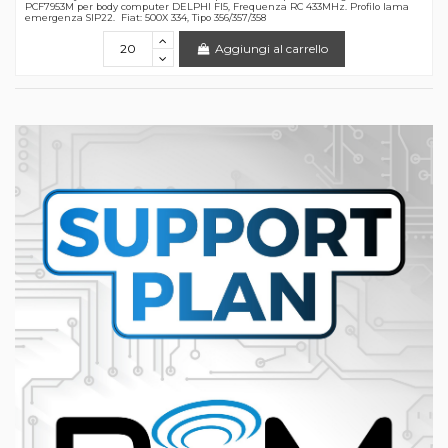
PCF7953M per body computer DELPHI FI5, Frequenza RC 433MHz. Profilo lama
emergenza SIP22. Fiat: 500X 334, Tipo 356/357/358
Aggiungi al carrello