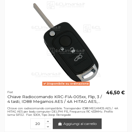
Disponibile su ordinazione
46,50 €
Fiat
Chiave Radiocomando KRC-FIA-005xx, Flip, 3 /
4 tasti, ID88 Megamos AES / 4A HITAG AES,...
Chiave con radiocomando compatibile. Transponder ID88 MEGAMOS AES / 4A
HITAG AES per body computer DELPHI FI5, Frequenza RC 433MHz. Profilo
lama SIP22. Fiat: 500X, Tipo Jeep: Renegade
Aggiungi al carrello