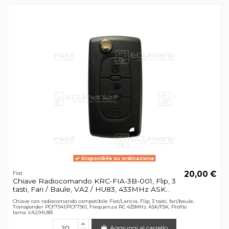
Disponibile su ordinazione
20,00 €
Fiat
Chiave Radiocomando KRC-FIA-3B-001, Flip, 3
tasti, Fari / Baule, VA2 / HU83, 433MHz ASK...
Chiave con radiocomando compatibile Fiat/Lancia, Flip, 3 tasti, fari/baule,
Transponder PCF7941/PCF7961, Frequenza RC 433MHz ASK/FSK, Profilo
lama VA2/HU83
Aggiungi al carrello