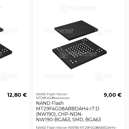
12,80 €
9,00 €
NAND Flash Micron
MT29FxG08xxxxxxxxx
NAND Flash
MT29F4G08ABBDAH4-IT:D
(NW190), CHP-NDN-
NW190-BGA63, SMD, BGA63
NAND Flash Micron NW190 MT29F4G08ABBDAH4-