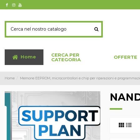
CERCA PER
Home
OFFERTE
CATEGORIA
Home
Memorie EEPROM, microcontrollori e chip per riparazioni e programmazi
NAND