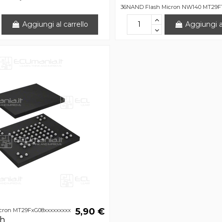
36NAND Flash Micron NW140 MT29F
Aggiungi al carrello
Aggiungi al
5,90 €
cron MT29FxG08xxxxxxxxx
sh