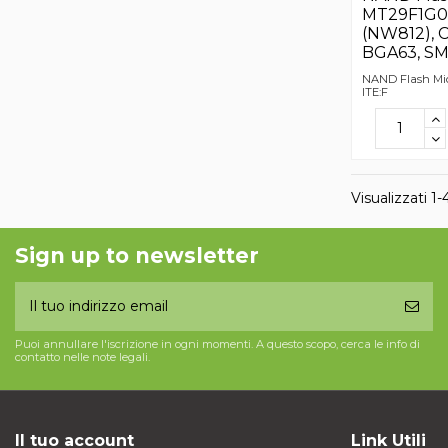
MT29F1G0
(NW812),
BGA63, SM
NAND Flash M
ITE:F
Visualizzati 1-
Sign up to newsletter
Puoi annullare l'iscrizione in ogni momenti. A questo scopo, cerca le info di
contatto nelle note legali.
Il tuo account
Link Utili