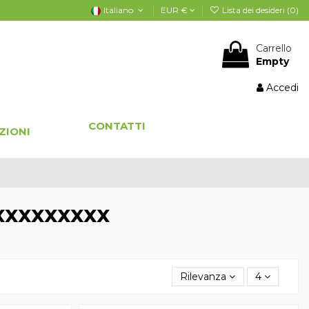
Italiano
EUR €
Lista dei desideri (
0
)
Carrello
Empty
Accedi
CONTATTI
ZIONI
xxxxxxxxx
Rilevanza
4