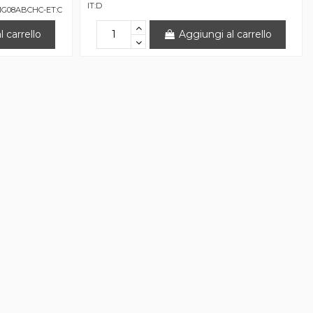
IT:D
1G08ABCHC-ET:C
 carrello
Aggiungi al carrello