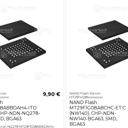
9,90 €
cron
NAND Flash Micron
xxxxx
MT29FxG08xxxxxxxxx
sh
NAND Flash
8ABBDAH4-ITD
MT29F1G08ABCHC-ET:C
 CHP-NDN-NQ278-
(NW140), CHP-NDN-
D, BGA63
NW140-BGA63, SMD,
BGA63
icron NQ278 MT29F1G08ABBDAH4-