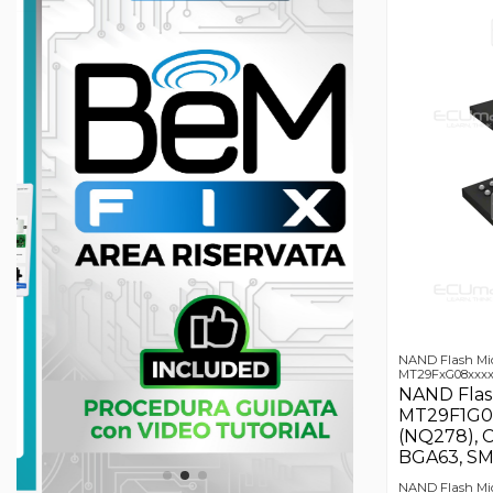
NAND Flash Mi
MT29FxG08xxxx
NAND Fla
MT29F1G0
(NQ278),
BGA63, SM
NAND Flash M