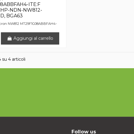
8ABBFAH4-ITE:F
 CHP-NDN-NW812-
D, BGA63
icron NW812 MT29F1G08ABBFAH4-
Aggiungi al carrello
4 su 4 articoli
Follow us