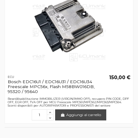
150,00 €
ECU
Bosch EDC16U1 / EDC16U31 / EDC16U34
Freescale MPC56x, Flash M58BW016DB,
95320 / 95640
Reset/disabilitazione IMMOBILIZER (VIRGIN/IMMO OFF), recupero PIN CODE, DPF
OFF, EGR OFF, TVA OFF per MCU Freescale MPC561/MPC562/MPC563/MPC564.
Sconti disponibili per AUTORIPARATORI e PROFESSIONISTI del settore
Aggiungi al carrello