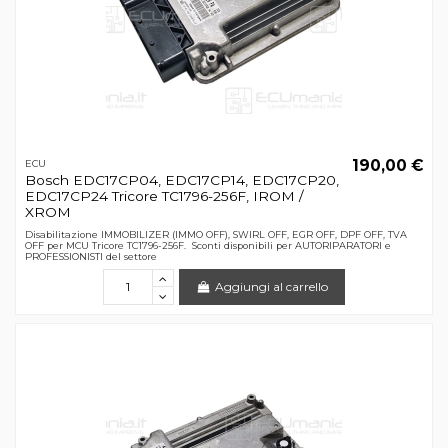
190,00 €
ECU
Bosch EDC17CP04, EDC17CP14, EDC17CP20,
EDC17CP24 Tricore TC1796-256F, IROM /
XROM
Disabilitazione IMMOBILIZER (IMMO OFF), SWIRL OFF, EGR OFF, DPF OFF, TVA
OFF per MCU Tricore TC1796-256F. Sconti disponibili per AUTORIPARATORI e
PROFESSIONISTI del settore
Aggiungi al carrello