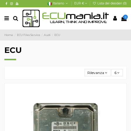
Italiano
EUR €
Lista dei desideri (
0
)
0
Home
ECU Files Service
Audi
ECU
ECU
Rilevanza
6