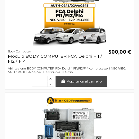
500,00 €
Body Computer
Modulo BODY COMPUTER FCA Delphi FI1 /
FI2 / FI4
Abilitazione BODY COMPUTER FCA Delphi FI1/FI2/FI4 con processori NEC V850.
AUTH: AUTH-0243, AUTH-0244, AUTH-0245
Aggiungi al carrello