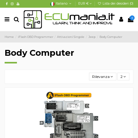
Italiano
EUR €
Lista dei desideri (
0
)
0
Home
iFlash OBD Programmer
Attivazioni Singole
Jeep
Body Computer
Body Computer
Rilevanza
2