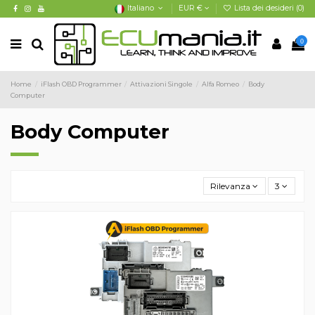
Italiano
EUR €
Lista dei desideri (
0
)
0
Home
iFlash OBD Programmer
Attivazioni Singole
Alfa Romeo
Body
Computer
Body Computer
Rilevanza
3