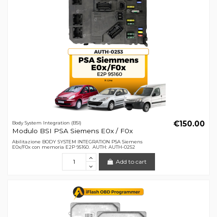
€150.00
Body System Integration (BSI)
Modulo BSI PSA Siemens E0x / F0x
Abilitazione BODY SYSTEM INTEGRATION PSA Siemens
E0x/F0x con memoria E2P 95160. AUTH: AUTH-0252
Add to cart