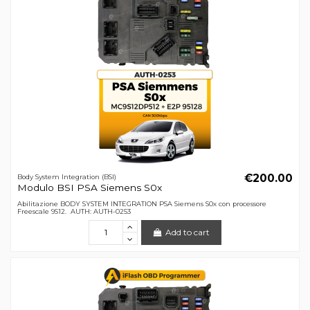
€200.00
Body System Integration (BSI)
Modulo BSI PSA Siemens S0x
Abilitazione BODY SYSTEM INTEGRATION PSA Siemens S0x con processore
Freescale 9S12. AUTH: AUTH-0253
Add to cart