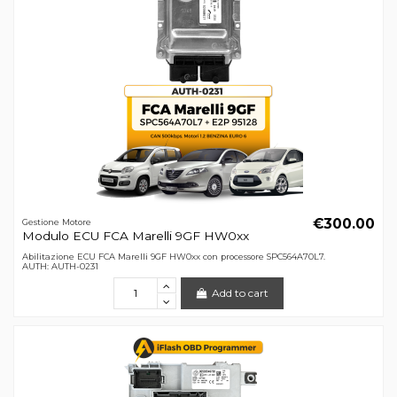
€300.00
Gestione Motore
Modulo ECU FCA Marelli 9GF HW0xx
Abilitazione ECU FCA Marelli 9GF HW0xx con processore SPC564A70L7.
AUTH: AUTH-0231
Add to cart