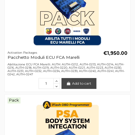
€1,950.00
Activation Packages
Pacchetto Moduli ECU FCA Marelli
Abilitazione ECU FCA Marelli. AUTH: AUTH-0212, AUTH-0213, AUTH-0214, AUTH-
0216, AUTH-0218, AUTH-0219, AUTH-0220, AUTH-0221, AUTH-0223, AUTH-0230,
AUTH-0231, AUTH-0232, AUTH-0234, AUTH-0239, AUTH-0240, AUTH-0241, AUTH-
0242, AUTH-0247
Add to cart
Pack