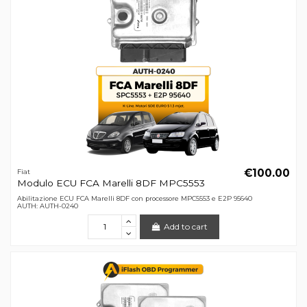
€100.00
Fiat
Modulo ECU FCA Marelli 8DF MPC5553
Abilitazione ECU FCA Marelli 8DF con processore MPC5553 e E2P 95640
AUTH: AUTH-0240
Add to cart