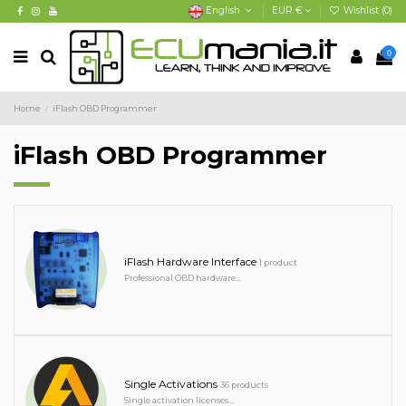
English
EUR €
Wishlist (
0
)
0
Home
iFlash OBD Programmer
iFlash OBD Programmer
iFlash Hardware Interface
1 product
Professional OBD hardware...
Single Activations
36 products
Single activation licenses...