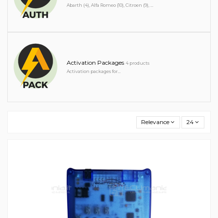
Abarth (4), Alfa Romeo (10), Citroen (9), ...
Activation Packages
4 products
Activation packages for...
Relevance
24