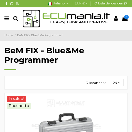
Italiano
EUR €
Lista dei desideri (
0
)
0
Home
BeM FIX - Blue&Me Programmer
BeM FIX - Blue&Me
Programmer
Rilevanza
24
In saldo!
Pacchetto