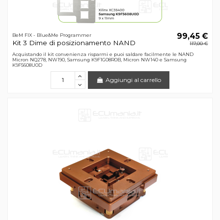
99,45 €
BeM FIX - Blue&Me Programmer
Kit 3 Dime di posizionamento NAND
117,00 €
Acquistando il kit convenienza risparmi e puoi saldare facilmente le NAND
Micron NQ278, NW190, Samsung K9F1G08R0B, Micron NW140 e Samsung
K9F5608U0D
Aggiungi al carrello