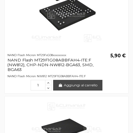
5,90 €
NAND Flash Micron MT29FxG08xxxxxxxxx
NAND Flash MT29F1G08ABBFAH4-ITE:F
(NW812), CHP-NDN-NW812-BGA63, SMD,
BGA63
NAND Flash Micron NW812 MT29F1G08ABBFAH4-ITE:F
Aggiungi al carrello