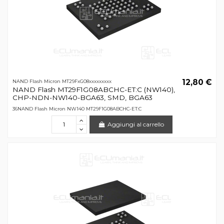
12,80 €
NAND Flash Micron MT29FxG08xxxxxxxxx
NAND Flash MT29F1G08ABCHC-ET:C (NW140),
CHP-NDN-NW140-BGA63, SMD, BGA63
36NAND Flash Micron NW140 MT29F1G08ABCHC-ET:C
Aggiungi al carrello