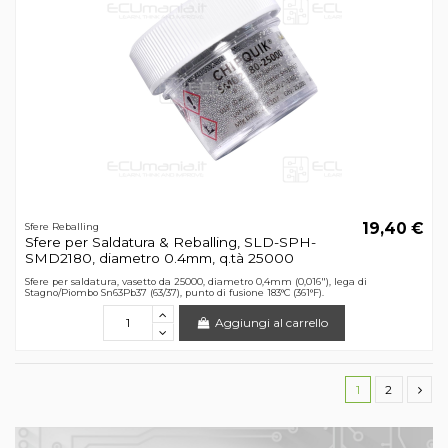
19,40 €
Sfere Reballing
Sfere per Saldatura & Reballing, SLD-SPH-
SMD2180, diametro 0.4mm, q.tà 25000
Sfere per saldatura, vasetto da 25000, diametro 0,4mm (0,016"), lega di
Stagno/Piombo Sn63Pb37 (63/37), punto di fusione 183°C (361°F).
Aggiungi al carrello
1
2