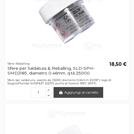
18,50 €
Sfere Reballing
Sfere per Saldatura & Reballing, SLD-SPH-
SMD2185, diametro 0.46mm, q.tà 25000
Sfere per saldatura, vasetto da 25000, diametro 0,46mm (0,018"), lega di
Stagno/Piombo Sn63Pb37 (63/37), punto di fusione 183°C (361°F).
Aggiungi al carrello