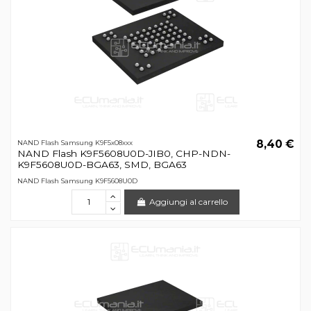
8,40 €
NAND Flash Samsung K9F5x08xxx
NAND Flash K9F5608U0D-JIB0, CHP-NDN-
K9F5608U0D-BGA63, SMD, BGA63
NAND Flash Samsung K9F5608U0D
Aggiungi al carrello