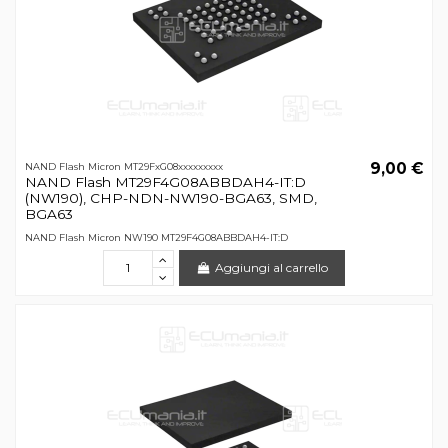
9,00 €
NAND Flash Micron MT29FxG08xxxxxxxxx
NAND Flash MT29F4G08ABBDAH4-IT:D
(NW190), CHP-NDN-NW190-BGA63, SMD,
BGA63
NAND Flash Micron NW190 MT29F4G08ABBDAH4-IT:D
Aggiungi al carrello