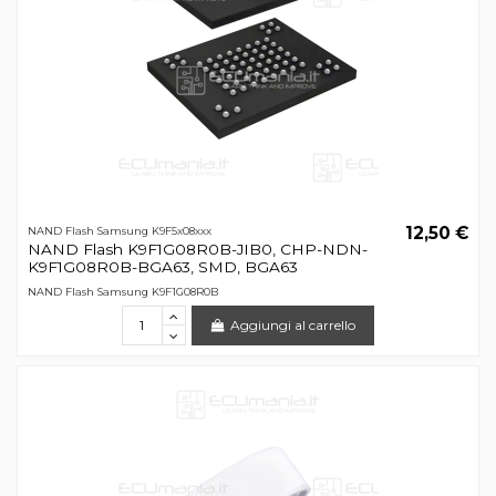
12,50 €
NAND Flash Samsung K9F5x08xxx
NAND Flash K9F1G08R0B-JIB0, CHP-NDN-
K9F1G08R0B-BGA63, SMD, BGA63
NAND Flash Samsung K9F1G08R0B
Aggiungi al carrello