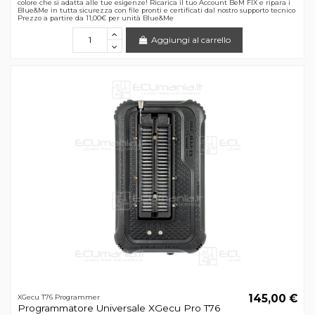
colore che si adatta alle tue esigenze! Ricarica il tuo Account BeM FIX e ripara i
Blue&Me in tutta sicurezza con file pronti e certificati dal nostro supporto tecnico
Prezzo a partire da 11,00€ per unità Blue&Me
Aggiungi al carrello
145,00 €
XGecu T76 Programmer
Programmatore Universale XGecu Pro T76