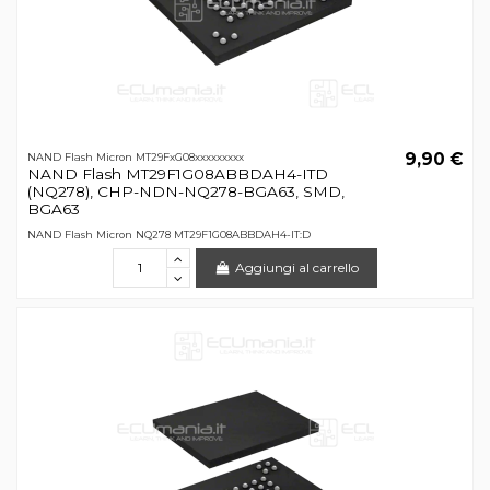
9,90 €
NAND Flash Micron MT29FxG08xxxxxxxxx
NAND Flash MT29F1G08ABBDAH4-ITD
(NQ278), CHP-NDN-NQ278-BGA63, SMD,
BGA63
NAND Flash Micron NQ278 MT29F1G08ABBDAH4-IT:D
Aggiungi al carrello