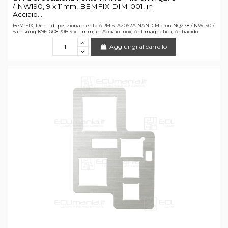
/ NW190, 9 x 11mm, BEMFIX-DIM-001, in
Acciaio...
BeM FIX, Dima di posizionamento ARM STA2062A NAND Micron NQ278 / NW190 /
Samsung K9F1G08R0B 9 x 11mm, in Acciaio Inox, Antimagnetica, Antiacido
Aggiungi al carrello