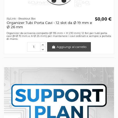
50,00 €
iSyLink - Breakout Box
Organizer Tubi Porta Cavi - 12 slot da Ø 19 mm e
Ø 26 mm
Organizer da scrivania compatto (Ø 135 mm × H 210 mm) 12 fori per tubi porta
cavi (8×Ø 19 mm e 4×Ø 26 mm) per mantenere i cavi ordinati e sempre a portata
di mano.
Aggiungi al carrello