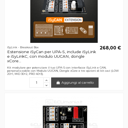
268,00 €
iSyLink - Breakout Box
Estensione iSyCan per UPA-S, include iSyLink
e iSyLinkC, con modulo UUCAN, dongle
xCore...
Kit modulare per potenziare il tuo UPA-S con interfacce iSyLink e CAN,
personalizzabile con Modulo UUCAN, Dongle xCore e tre opzioni di kit cavi (LOW
20+1, MID 30+2, PRO 40+3).
Aggiungi al carrello