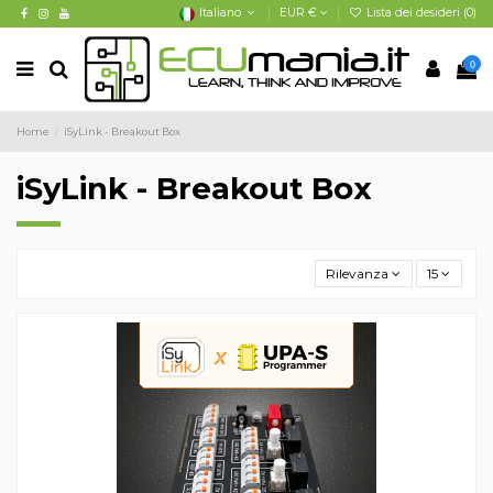
Italiano
EUR €
Lista dei desideri (
0
)
0
Home
iSyLink - Breakout Box
iSyLink - Breakout Box
Rilevanza
15