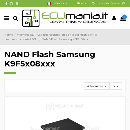
Italiano
EUR €
Lista dei desideri (
0
)
0
Home
Memorie EEPROM, microcontrollori e chip per riparazioni e
programmazioni di ECU.
NAND Flash Samsung K9F5x08xxx
NAND Flash Samsung
K9F5x08xxx
Rilevanza
2