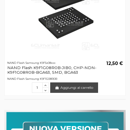
12,50 €
NAND Flash Samsung K9F5x08xxx
NAND Flash K9F1G08R0B-JIB0, CHP-NDN-
K9F1G08R0B-BGA63, SMD, BGA63
NAND Flash Samsung K9F1G08R0B
Aggiungi al carrello