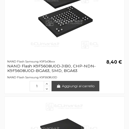
8,40 €
NAND Flash Samsung K9F5x08xxx
NAND Flash K9F5608U0D-JIB0, CHP-NDN-
K9F5608U0D-BGA63, SMD, BGA63
NAND Flash Samsung K9F5608U0D
Aggiungi al carrello