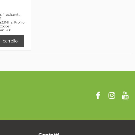
 4 pulsanti.
O
33MHz. Profilo
/Cooper
man F60
 carrello