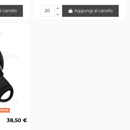
 carrello
Aggiungi al carrello
zione
38,50 €