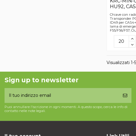
KRC-MIN-00
HU92, CAS
Chiave con radi
Transponder P
ID49 per CAS4+
lama di emerge
F55/F56/F57, C
Visualizzati 1-5
Sign up to newsletter
Puoi annullare l'iscrizione in ogni momenti. A questo scopo, cerca le info di
contatto nelle note legali.