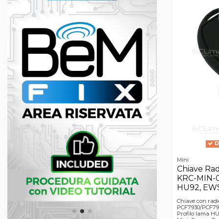
D
Mini
Chiave Ra
KRC-MIN-001
HU92, EW
Chiave con rad
PCF7930/PCF79
Profilo lama HU