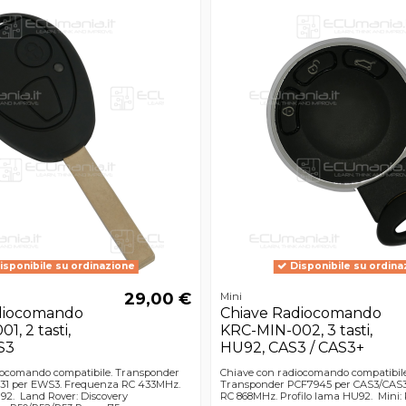
isponibile su ordinazione
Disponibile su ordina
29,00 €
Mini
diocomando
Chiave Radiocomando
, 2 tasti,
KRC-MIN-002, 3 tasti,
S3
HU92, CAS3 / CAS3+
iocomando compatibile. Transponder
Chiave con radiocomando compatibile,
31 per EWS3. Frequenza RC 433MHz.
Transponder PCF7945 per CAS3/CAS3
92. Land Rover: Discovery
RC 868MHz. Profilo lama HU92. Mini: 