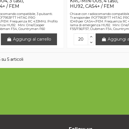
4, 3 tasti,
KRC-MIN-005, 4 tasti,
4+ / FEM
HU92, CAS4+ / FEM
ocomando compatibile, 3 pulsanti.
Chiave con radiocomando compatibile,
CF7953PTT HITAG PRO
Transponder PCF7953PTT HITAG PR
/FEM. Frequenza RC 433MHz. Profilo
ID49 per CAS4+/FEM. Frequenza RC 4
nza HU92. Mini: One/Cooper
lama di emergenza HU92. Mini: One
lubman F54, Countryman F60
F55/F56/F57, Clubman F54, Country
Aggiungi al carrello
Aggiungi al
 su 5 articoli