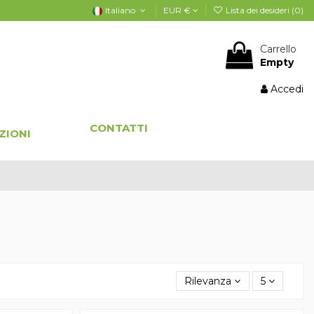
Italiano
EUR €
Lista dei desideri (
0
)
Carrello
Empty
Accedi
CONTATTI
ZIONI
Rilevanza
5