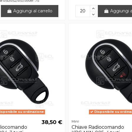
ne R50/R52/R53 Rover: 75
Aggiungi al carrello
Aggiungi al
isponibile su ordinazione
Disponibile su ordina
38,50 €
Mini
diocomando
Chiave Radiocomando