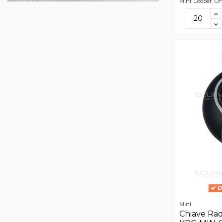
Mini: Cooper, O
D
Mini
Chiave Ra