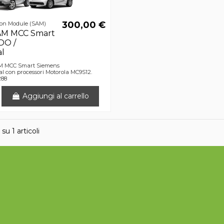
300,00 €
tion Module (SAM)
AM MCC Smart
DO /
al
AM MCC Smart Siemens
l con processori Motorola MC9S12.
288
Aggiungi al carrello
 su 1 articoli