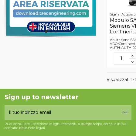
Signal Acquisi
Modulo S
Siemens V
Continent
Abilitazione S
VDO/Continenta
AUTH: AUTH-0
Visualizzati 1-1
Sign up to newsletter
Puoi annullare l'iscrizione in ogni momenti. A questo scopo, cerca le info di
contatto nelle note legali.