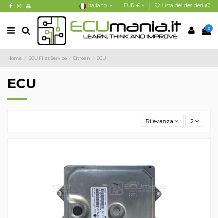
Italiano
EUR €
Lista dei desideri (
0
)
0
Home
ECU Files Service
Citroen
ECU
ECU
Rilevanza
2