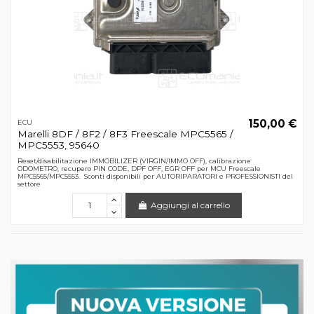
150,00 €
ECU
Marelli 8DF / 8F2 / 8F3 Freescale MPC5565 /
MPC5553, 95640
Reset/disabilitazione IMMOBILIZER (VIRGIN/IMMO OFF), calibrazione
ODOMETRO, recupero PIN CODE, DPF OFF, EGR OFF per MCU Freescale
MPC5565/MPC5553. Sconti disponibili per AUTORIPARATORI e PROFESSIONISTI del
settore
Aggiungi al carrello