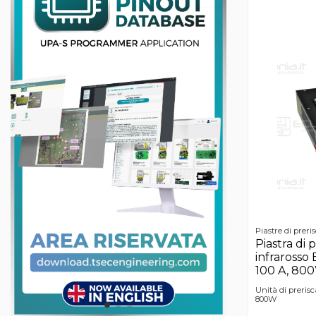
Piastre di preri
Piastra di 
infrarosso
100 A, 80
Unità di preris
800W