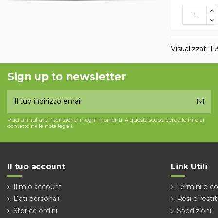
Visualizzati 1-3
Sign up to newsletter
Puoi annullare l'iscrizione in ogni momenti. A questo scopo, cerca le info di
contatto nelle note legali.
Il tuo account
Link Utili
Il mio account
Termini e co
Dati personali
Resi e restit
Storico ordini
Spedizioni