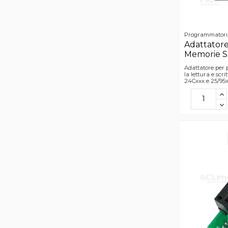
Programmatori, 
Adattator
Memorie SP
Adattatore per
la lettura e scr
24Cxxx e 25/95x