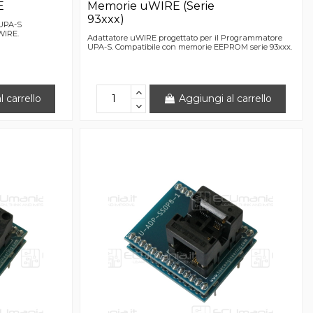
E
Memorie uWIRE (Serie
93xxx)
 UPA-S
WIRE.
Adattatore uWIRE progettato per il Programmatore
UPA-S. Compatibile con memorie EEPROM serie 93xxx.
 carrello
Aggiungi al carrello