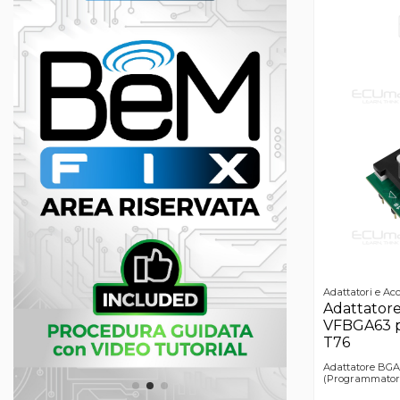
Adattatori e Acc
Adattator
VFBGA63 
T76
Adattatore BGA
(Programmatore