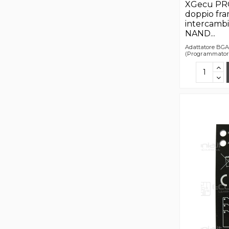
XGecu PRO
doppio fr
intercambi
NAND...
Adattatore BGA
(Programmatore