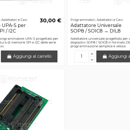
30,00 €
Adattatori e Cavi
Programmatori, Adattatori e Cavi
e UPA-S per
Adattatore Universale
I / I2C
SOP8 / SOIC8 → DIL8
 programmatore UPA-S progettato per
Adattatore universale progettato per 
ittura di memorie SPI e I2C delle serie
dispositivi SOP8 / SOIC8 in formato D
xx.
programmazione semplice e veloce.
Aggiungi al carrello
Aggiungi al