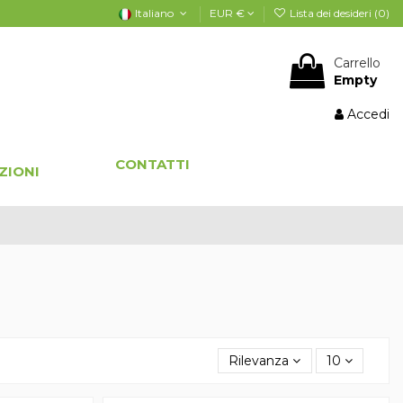
Italiano
EUR €
Lista dei desideri (
0
)
Carrello
Empty
Accedi
CONTATTI
ZIONI
Rilevanza
10