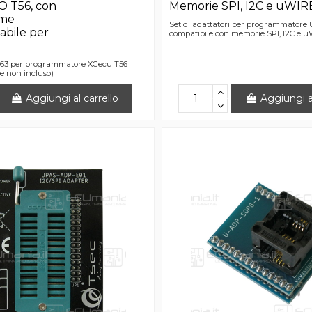
 T56, con
Memorie SPI, I2C e uWIR
ame
Set di adattatori per programmatore
abile per
compatibile con memorie SPI, I2C e u
63 per programmatore XGecu T56
 non incluso)
Aggiungi al carrello
Aggiungi al