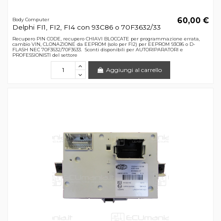
60,00 €
Body Computer
Delphi FI1, FI2, FI4 con 93C86 o 70F3632/33
Recupero PIN CODE, recupero CHIAVI BLOCCATE per programmazione errata,
cambio VIN, CLONAZIONE da EEPROM (solo per FI2) per EEPROM 93C86 o D-
FLASH NEC 70F3632/70F3633. Sconti disponibili per AUTORIPARATORI e
PROFESSIONISTI del settore
Aggiungi al carrello