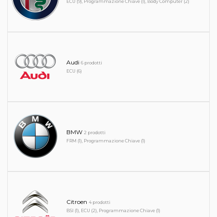
ECU (9), Programmazione Chiave (1), Body Computer (2)
Audi
6 prodotti
ECU (6)
BMW
2 prodotti
FRM (1), Programmazione Chiave (1)
Citroen
4 prodotti
BSI (1), ECU (2), Programmazione Chiave (1)