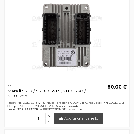
80,00 €
ECU
Marelli 5SF3 / 5SF8 / 5SF9, ST10F280 /
ST10F296
Reset IMMOBILIZER (VIRGIN), calibrazione ODOMETRO, recupero PIN CODE, CAT
OFF per MCU ST10F280/ST10F296. Sconti disponibili
per AUTORIPARATORI e PROFESSIONISTI del settore
Aggiungi al carrello