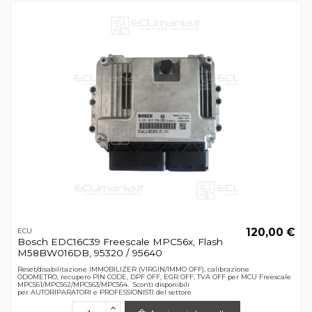
120,00 €
ECU
Bosch EDC16C39 Freescale MPC56x, Flash
M58BW016DB, 95320 / 95640
Reset/disabilitazione IMMOBILIZER (VIRGIN/IMMO OFF), calibrazione
ODOMETRO, recupero PIN CODE, DPF OFF, EGR OFF, TVA OFF per MCU Freescale
MPC561/MPC562/MPC563/MPC564. Sconti disponibili
per AUTORIPARATORI e PROFESSIONISTI del settore