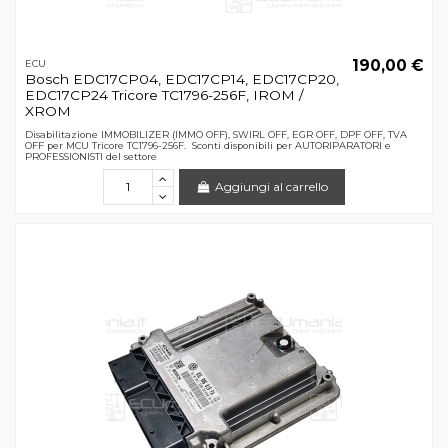
190,00 €
ECU
Bosch EDC17CP04, EDC17CP14, EDC17CP20,
EDC17CP24 Tricore TC1796-256F, IROM /
XROM
Disabilitazione IMMOBILIZER (IMMO OFF), SWIRL OFF, EGR OFF, DPF OFF, TVA
OFF per MCU Tricore TC1796-256F. Sconti disponibili per AUTORIPARATORI e
PROFESSIONISTI del settore
Aggiungi al carrello