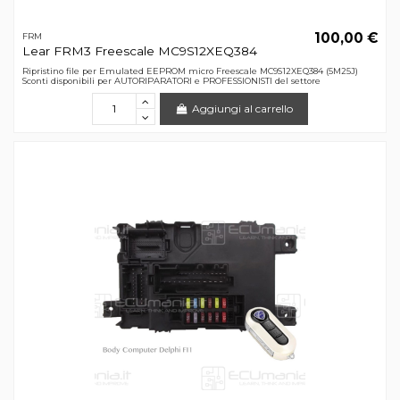
100,00 €
FRM
Lear FRM3 Freescale MC9S12XEQ384
Ripristino file per Emulated EEPROM micro Freescale MC9S12XEQ384 (5M25J)
Sconti disponibili per AUTORIPARATORI e PROFESSIONISTI del settore
Aggiungi al carrello