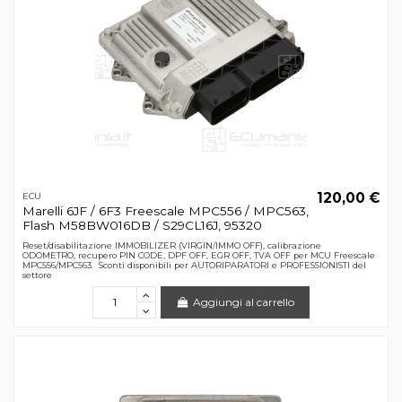
120,00 €
ECU
Marelli 6JF / 6F3 Freescale MPC556 / MPC563,
Flash M58BW016DB / S29CL16J, 95320
Reset/disabilitazione IMMOBILIZER (VIRGIN/IMMO OFF), calibrazione
ODOMETRO, recupero PIN CODE, DPF OFF, EGR OFF, TVA OFF per MCU Freescale
MPC556/MPC563. Sconti disponibili per AUTORIPARATORI e PROFESSIONISTI del
settore
Aggiungi al carrello