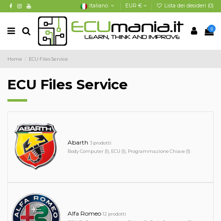
Italiano
EUR €
Lista dei desideri (
0
)
0
Home
ECU Files Service
ECU Files Service
Abarth
3 prodotti
Body Computer (1), ECU (1), Programmazione Chiave (1)
Alfa Romeo
12 prodotti