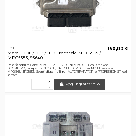
150,00 €
ECU
Marelli 8DF / 8F2 / 8F3 Freescale MPC5565 /
MPC5553, 95640
Reset/disabilitazione IMMOBILIZER (VIRGIN/IMMO OFF), calibrazione
ODOMETRO, recupero PIN CODE, DPF OFF, EGR OFF per MCU Freescale
MPC5565/MPC5553. Sconti disponibili per AUTORIPARATORI e PROFESSIONISTI del
settore
Aggiungi al carrello