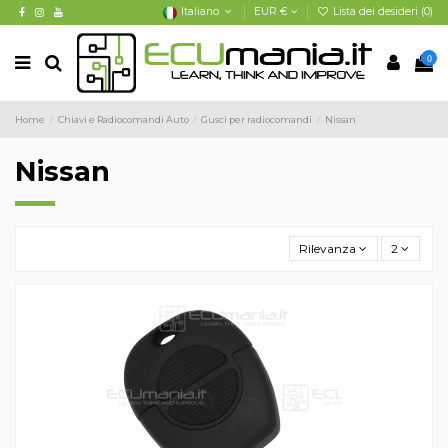
Italiano
EUR €
Lista dei desideri (
0
)
0
Home
Chiavi e Radiocomandi Auto
Gusci per radiocomandi
Nissan
Nissan
Rilevanza
2