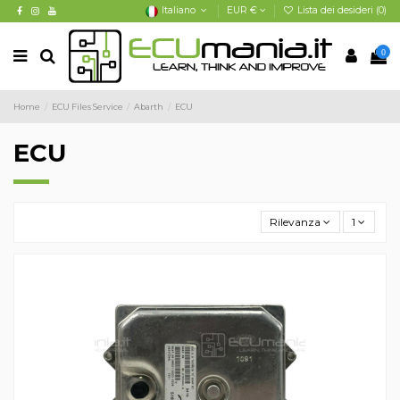
Italiano
EUR €
Lista dei desideri (
0
)
0
Home
ECU Files Service
Abarth
ECU
ECU
Rilevanza
1