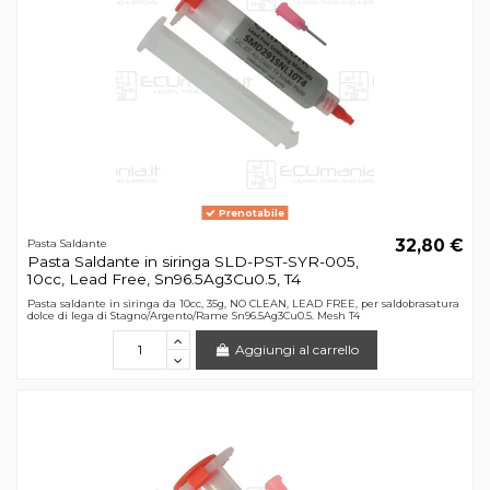
Prenotabile
32,80 €
Pasta Saldante
Pasta Saldante in siringa SLD-PST-SYR-005,
10cc, Lead Free, Sn96.5Ag3Cu0.5, T4
Pasta saldante in siringa da 10cc, 35g, NO CLEAN, LEAD FREE, per saldobrasatura
dolce di lega di Stagno/Argento/Rame Sn96.5Ag3Cu0.5. Mesh T4
Aggiungi al carrello