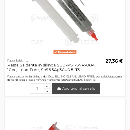
Prenotabile
27,36 €
Pasta Saldante
Pasta Saldante in siringa SLD-PST-SYR-004,
10cc, Lead Free, Sn96.5Ag3Cu0.5, T3
Pasta saldante in siringa da 10cc, 35g, NO CLEAN, LEAD FREE, per saldobrasatura
dolce di lega di Stagno/Argento/Rame Sn96.5Ag3Cu0.5. Mesh T3
Aggiungi al carrello