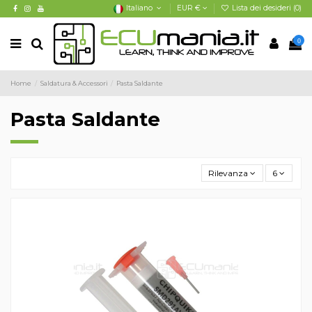
Italiano
EUR €
Lista dei desideri (
0
)
0
Home
Saldatura & Accessori
Pasta Saldante
Pasta Saldante
Rilevanza
6