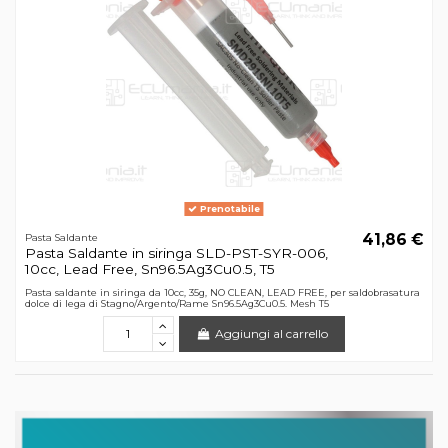
Prenotabile
41,86 €
Pasta Saldante
Pasta Saldante in siringa SLD-PST-SYR-006,
10cc, Lead Free, Sn96.5Ag3Cu0.5, T5
Pasta saldante in siringa da 10cc, 35g, NO CLEAN, LEAD FREE, per saldobrasatura
dolce di lega di Stagno/Argento/Rame Sn96.5Ag3Cu0.5. Mesh T5
Aggiungi al carrello