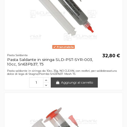
Prenotabile
32,80 €
Pasta Saldante
Pasta Saldante in siringa SLD-PST-SYR-003,
10cc, Sn63Pb37, T5
Pasta saldante in siringa da 10cc, 35g, NO CLEAN, con reofori, per saldobrasatura
dolce di lega di Stagno/Piombo Sn63Pb37. Mesh T5
Aggiungi al carrello