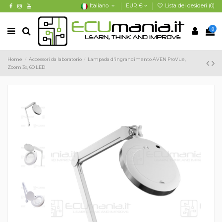
Italiano
EUR €
Lista dei desideri (
0
)
0
Home
Accessori da laboratorio
Lampada d'ingrandimento AVEN ProVue,
Zoom 3x, 60 LED