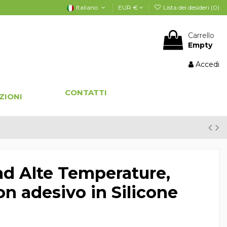
Italiano
EUR €
Lista dei desideri (
0
)
Carrello
Empty
Accedi
CONTATTI
ZIONI
ad Alte Temperature,
n adesivo in Silicone