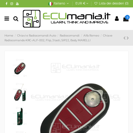
Italiano
EUR €
Lista dei desideri (
0
)
0
Home
Chiavi e Radiocomandi Auto
Radiocomandi
Alfa Romeo
Chiave
Radiocomando KRC-ALF-002, Flip, 3 tasti, SIP22, Body MARELLI