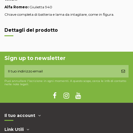
Alfa Romeo:
Giulietta 940
Chiave completa di batteria e lama da intagliare, come in figura.
Dettagli del prodotto
Sign up to newsletter
Puoi annullare l'iscrizione in ogni momenti. A questo scopo, cerca le info di contatto
nelle note legali.
Il tuo account
Link Utili