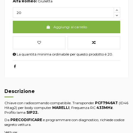
Alfa Romeo:
Giulietta
Aggiungi al carrello
La quantità minima ordinabile per questo prodotto è 20.
Descrizione
Chiave con radiocomando compatibile. Transponder
PCF7946AT
(ID46
Hitag2) per body computer
MARELLI
, Frequenza RC
433MHz
.
Profilo lama
SIP22.
Da
PRECODIFICARE
e programmare con diagnostico, richiede codice
segreto vettura.
Vetture: