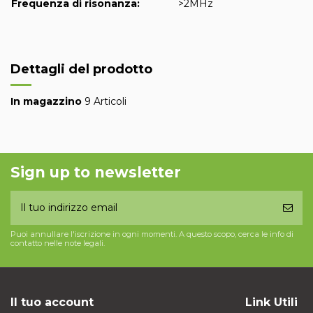
Frequenza di risonanza:
>2MHz
Dettagli del prodotto
In magazzino
9 Articoli
Sign up to newsletter
Puoi annullare l'iscrizione in ogni momenti. A questo scopo, cerca le info di
contatto nelle note legali.
Il tuo account
Link Utili