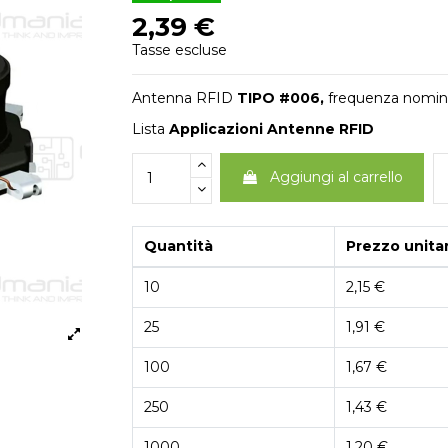
2,39 €
Tasse escluse
Antenna RFID
TIPO #006,
frequenza nomin
Lista
Applicazioni Antenne RFID
Aggiungi al carrello
Quantità
Prezzo unitar
10
2,15 €
25
1,91 €
100
1,67 €
250
1,43 €
1000
1,20 €