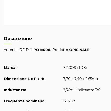
Descrizione
Antenna RFID
TIPO #006
.
Prodotto
ORIGINALE.
Marca:
EPCOS (TDK)
Dimensione L x P x H:
7,70 x 7,40 x 2,65mm
Induttanza:
2,36mH tolleranza 3%
Frequenza nominale:
125kHz