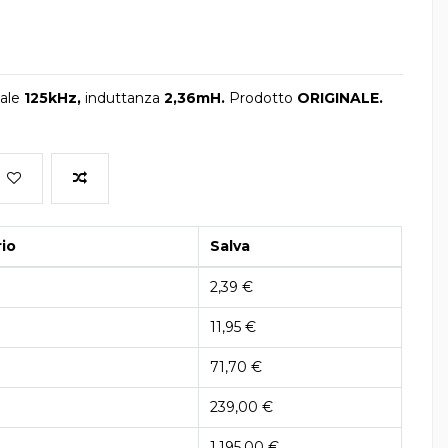
ale
125kHz,
induttanza
2,36mH.
Prodotto
ORIGINALE.
io
Salva
2,39 €
11,95 €
71,70 €
239,00 €
1.195,00 €