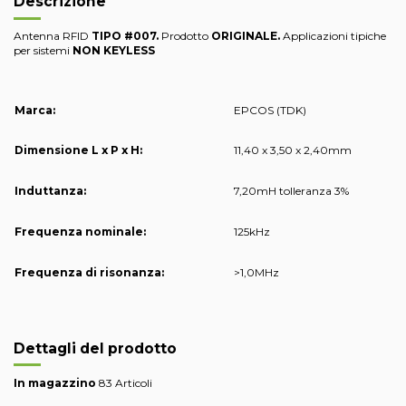
Descrizione
Antenna RFID
TIPO #007
.
Prodotto
ORIGINALE.
Applicazioni tipiche
per sistemi
NON KEYLESS
Marca:
EPCOS (TDK)
Dimensione L x P x H:
11,40 x 3,50 x 2,40mm
Induttanza:
7,20mH tolleranza 3%
Frequenza nominale:
125kHz
Frequenza di risonanza:
>1,0MHz
Dettagli del prodotto
In magazzino
83 Articoli