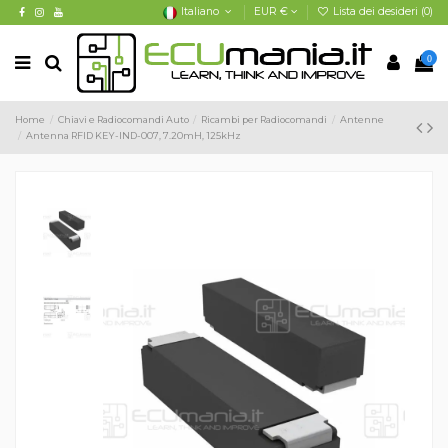
Italiano
EUR €
Lista dei desideri (
0
)
0
Home
Chiavi e Radiocomandi Auto
Ricambi per Radiocomandi
Antenne
Antenna RFID KEY-IND-007, 7.20mH, 125kHz