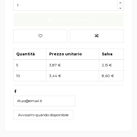
Aggiungi al carrello
Quantità
Prezzo unitario
Salva
5
3,87 €
2,15 €
10
3,44 €
8,60 €