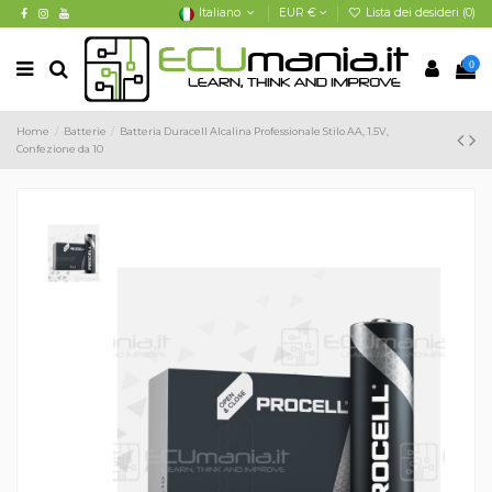
Italiano
EUR €
Lista dei desideri (
0
)
0
Home
Batterie
Batteria Duracell Alcalina Professionale Stilo AA, 1.5V,
Confezione da 10