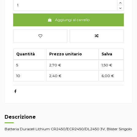
Aggiungi al carrello
Quantità
Prezzo unitario
Salva
5
2,70 €
1,50 €
10
2,40 €
6,00 €
Descrizione
Batteria Duracell Lithium CR2450/ECR2450/DL2450 3V, Blister Singolo