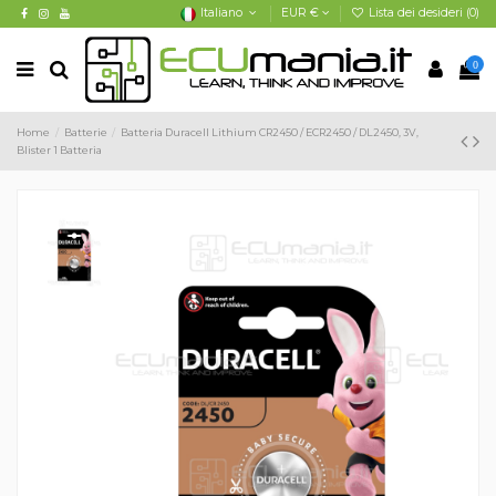
Italiano
EUR €
Lista dei desideri (
0
)
0
Home
Batterie
Batteria Duracell Lithium CR2450 / ECR2450 / DL2450, 3V,
Blister 1 Batteria