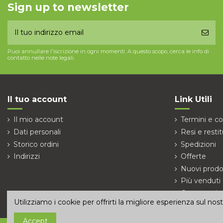
Sign up to newsletter
Puoi annullare l'iscrizione in ogni momenti. A questo scopo, cerca le info di
contatto nelle note legali.
Il tuo account
Link Utili
Il mio account
Termini e co
Dati personali
Resi e restit
Storico ordini
Spedizioni
Indirizzi
Offerte
Nuovi prodo
Più venduti
Contattaci
Utilizziamo i cookie per offrirti la migliore esperienza sul no
Accept