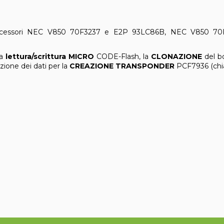
ocessori NEC V850 70F3237 e E2P 93LC86B, NEC V850 70
la
lettura/scrittura
MICRO
CODE-Flash, la
CLONAZIONE
del bo
azione dei dati per la
CREAZIONE TRANSPONDER
PCF7936 (chia