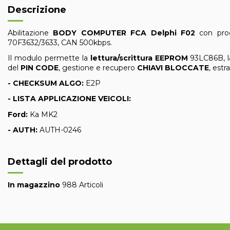
Descrizione
Abilitazione
BODY COMPUTER FCA Delphi F02
con pr
70F3632/3633, CAN 500kbps.
Il modulo permette la
lettura/scrittura
EEPROM
93LC86B, 
del
PIN CODE
, gestione e recupero
CHIAVI BLOCCATE
, estr
- CHECKSUM ALGO:
E2P
- LISTA APPLICAZIONE VEICOLI:
Ford:
Ka MK2
- AUTH:
AUTH-0246
Dettagli del prodotto
In magazzino
988 Articoli