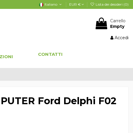
Italiano
EUR €
Lista dei desideri (
0
)
Carrello
Empty
Accedi
CONTATTI
ZIONI
UTER Ford Delphi F02