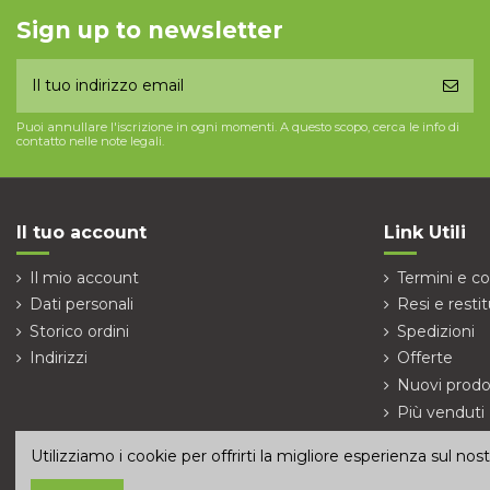
Sign up to newsletter
Puoi annullare l'iscrizione in ogni momenti. A questo scopo, cerca le info di
contatto nelle note legali.
Il tuo account
Link Utili
Il mio account
Termini e co
Dati personali
Resi e restit
Storico ordini
Spedizioni
Indirizzi
Offerte
Nuovi prodo
Più venduti
Contattaci
Utilizziamo i cookie per offrirti la migliore esperienza sul no