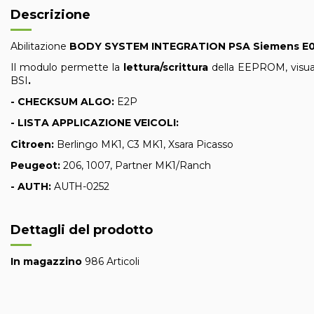
Descrizione
Abilitazione
BODY SYSTEM INTEGRATION PSA Siemens E0
Il modulo permette la
lettura/scrittura
della EEPROM, visuali
BSI
.
- CHECKSUM ALGO:
E2P
- LISTA APPLICAZIONE VEICOLI:
Citroen:
Berlingo MK1, C3 MK1, Xsara Picasso
Peugeot:
206, 1007, Partner MK1/Ranch
- AUTH:
AUTH-0252
Dettagli del prodotto
In magazzino
986 Articoli