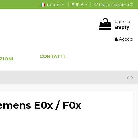
Italiano
EUR €
Lista dei desideri (
0
)
Carrello
Empty
Accedi
CONTATTI
ZIONI
emens E0x / F0x