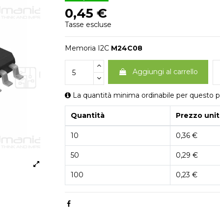
0,45 €
Tasse escluse
Memoria I2C
M24C08
Aggiungi al carrello
La quantità minima ordinabile per questo p
Quantità
Prezzo unit
10
0,36 €
50
0,29 €
100
0,23 €