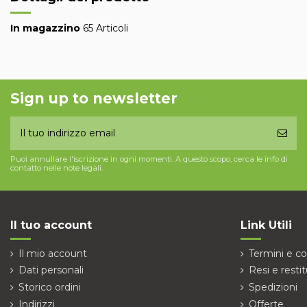
In magazzino
65 Articoli
Sign up to newsletter
Puoi annullare l'iscrizione in ogni momenti. A questo scopo, cerca le info di
contatto nelle note legali.
Il tuo account
Link Utili
Il mio account
Termini e co
Dati personali
Resi e restit
Storico ordini
Spedizioni
Indirizzi
Offerte