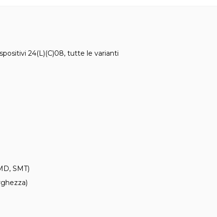
positivi 24(L)(C)08, tutte le varianti
SMD, SMT)
rghezza)