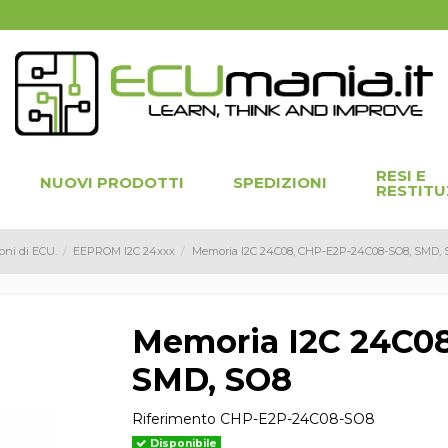
RESI E
NUOVI PRODOTTI
SPEDIZIONI
RESTITU
oni di ECU.
EEPROM I2C 24xxx
Memoria I2C 24C08, CHP-E2P-24C08-SO8, SMD, 
Memoria I2C 24C0
SMD, SO8
Riferimento
CHP-E2P-24C08-SO8
Disponibile