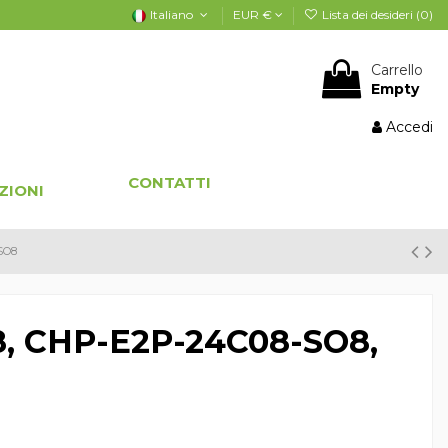
Italiano
EUR €
Lista dei desideri (
0
)
Carrello
Empty
Accedi
CONTATTI
ZIONI
SO8
8, CHP-E2P-24C08-SO8,