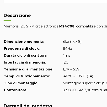
Descrizione
Memoria I2C ST-Microelettronics
M24C08
, compatibile con dis
Dimensione memoria:
8kb (1k x 8)
Frequenza di clock:
1MHz
Durata ciclo di scrittura:
4ms
Interfaccia di memoria:
I2C
Tensione di alimentazione:
1,7V ~ 5,5V
Temp. di funzionamento:
-40°C ~ 105°C (TA)
Tipo di montaggio:
Montaggio superficiale (
Contenitore:
8-SO (0,154", 3,90mm di la
Dettagli del prodotto