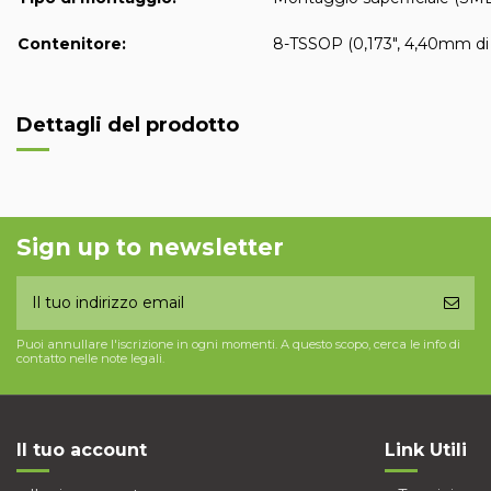
Contenitore:
8-TSSOP (0,173", 4,40mm di
Dettagli del prodotto
Sign up to newsletter
Puoi annullare l'iscrizione in ogni momenti. A questo scopo, cerca le info di
contatto nelle note legali.
Il tuo account
Link Utili