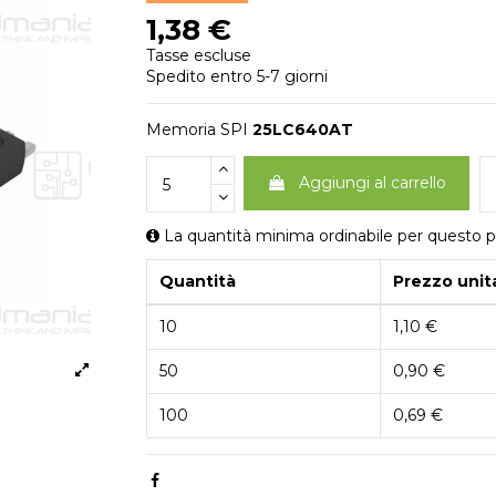
1,38 €
Tasse escluse
Spedito entro 5-7 giorni
Memoria SPI
25LC640AT
Aggiungi al carrello
La quantità minima ordinabile per questo p
Quantità
Prezzo unit
10
1,10 €
50
0,90 €
100
0,69 €