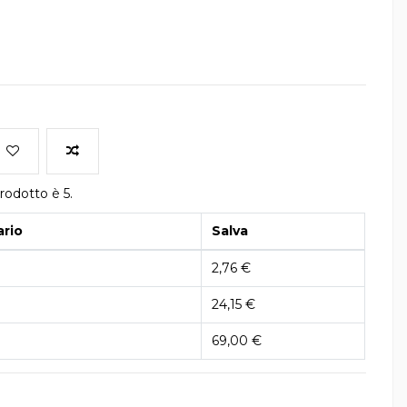
rodotto è 5.
ario
Salva
2,76 €
24,15 €
69,00 €