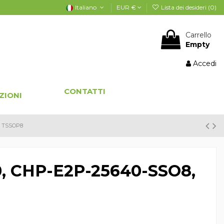
Italiano
EUR €
Lista dei desideri (
0
)
Carrello
Empty
Accedi
CONTATTI
ZIONI
, TSSOP8
0, CHP-E2P-25640-SSO8,