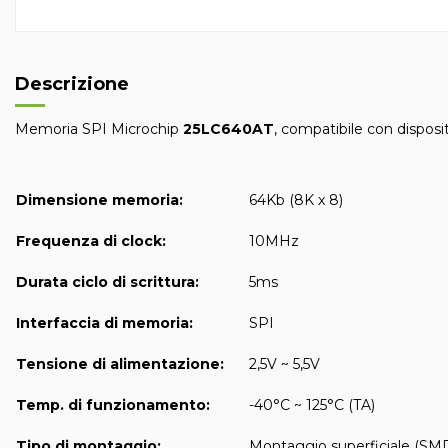
Descrizione
Memoria SPI Microchip
25LC640AT
, compatibile con disposi
Dimensione memoria:
64Kb (8K x 8)
Frequenza di clock:
10MHz
Durata ciclo di scrittura:
5ms
Interfaccia di memoria:
SPI
Tensione di alimentazione:
2,5V ~ 5,5V
Temp. di funzionamento:
-40°C ~ 125°C (TA)
Tipo di montaggio:
Montaggio superficiale (SM