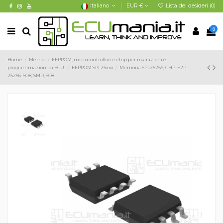
Italiano
EUR €
Lista dei desideri (
0
)
0
Home
Memorie EEPROM, microcontrollori e chip per riparazioni e
programmazioni di ECU.
EEPROM SPI 25xxx
Memoria SPI 25256, CHP-E2P-
25256-SO8, SMD, SO8