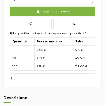
Aggiungi al carrello
La quantità minima ordinabile per questo prodotto è 5.
Quantità
Prezzo unitario
Salva
10
2,06 €
5,16 €
50
1,68 €
45,15 €
100
1,29 €
129,00 €
Descrizione