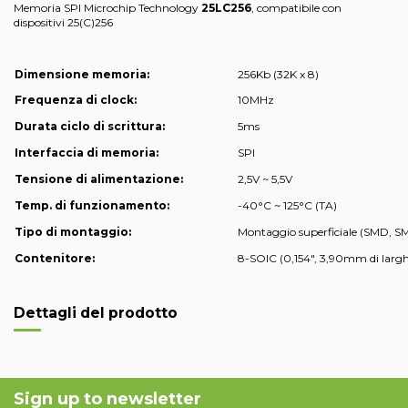
Memoria SPI Microchip Technology
25LC256
, compatibile con
dispositivi 25(C)256
Dimensione memoria:
256Kb (32K x 8)
Frequenza di clock:
10MHz
Durata ciclo di scrittura:
5ms
Interfaccia di memoria:
SPI
Tensione di alimentazione:
2,5V ~ 5,5V
Temp. di funzionamento:
-40°C ~ 125°C (TA)
Tipo di montaggio:
Montaggio superficiale (SMD, S
Contenitore:
8-SOIC (0,154", 3,90mm di larg
Dettagli del prodotto
Sign up to newsletter