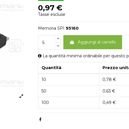
0,97 €
Tasse escluse
Memoria SPI
95160
Aggiungi al carrello
La quantità minima ordinabile per questo p
Quantità
Prezzo unit
10
0,78 €
50
0,63 €
100
0,49 €