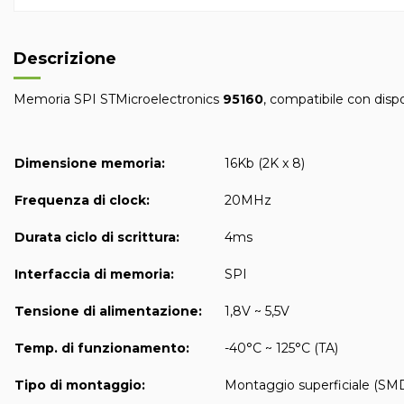
Descrizione
Memoria SPI STMicroelectronics
95160
, compatibile con disp
Dimensione memoria:
16Kb (2K x 8)
Frequenza di clock:
20MHz
Durata ciclo di scrittura:
4ms
Interfaccia di memoria:
SPI
Tensione di alimentazione:
1,8V ~ 5,5V
Temp. di funzionamento:
-40°C ~ 125°C (TA)
Tipo di montaggio:
Montaggio superficiale (SM