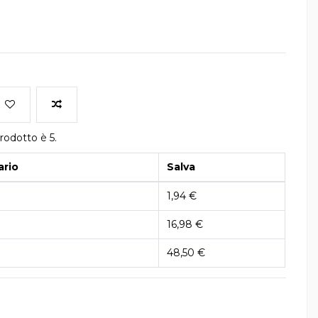
rodotto è 5.
ario
Salva
1,94 €
16,98 €
48,50 €