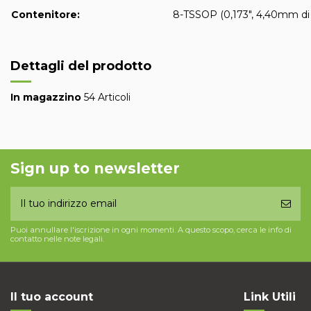
Contenitore:
8-TSSOP (0,173", 4,40mm di
Dettagli del prodotto
In magazzino
54 Articoli
Sign up to newsletter
Puoi annullare l'iscrizione in ogni momenti. A questo scopo, cerca le info di
contatto nelle note legali.
Il tuo account
Link Utili