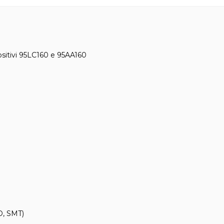
ositivi 95LC160 e 95AA160
D, SMT)