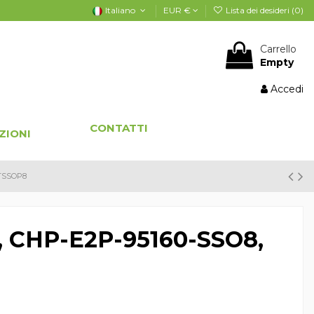
Italiano
EUR €
Lista dei desideri (
0
)
Carrello
Empty
Accedi
CONTATTI
ZIONI
 TSSOP8
, CHP-E2P-95160-SSO8,