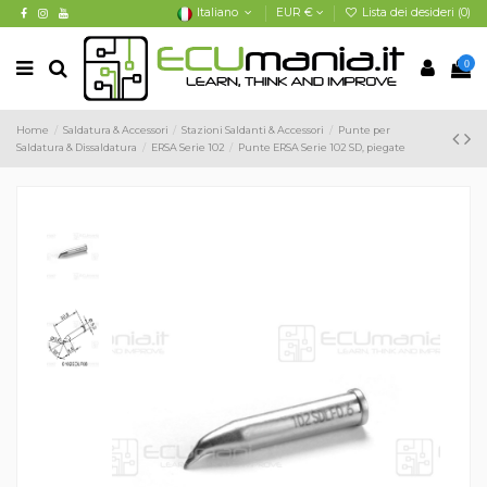
Italiano
EUR €
Lista dei desideri (
0
)
0
Home
Saldatura & Accessori
Stazioni Saldanti & Accessori
Punte per
Saldatura & Dissaldatura
ERSA Serie 102
Punte ERSA Serie 102 SD, piegate