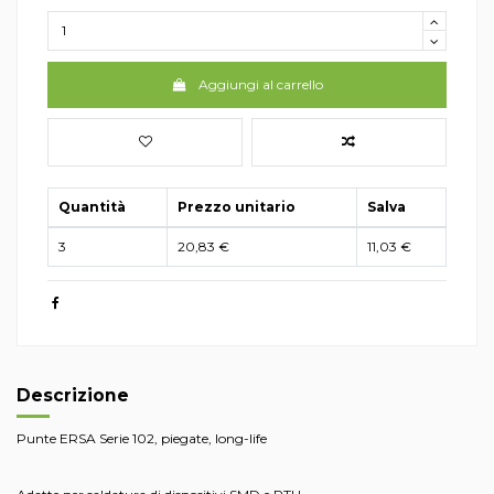
Aggiungi al carrello
Quantità
Prezzo unitario
Salva
3
20,83 €
11,03 €
Descrizione
Punte ERSA Serie 102, piegate, long-life