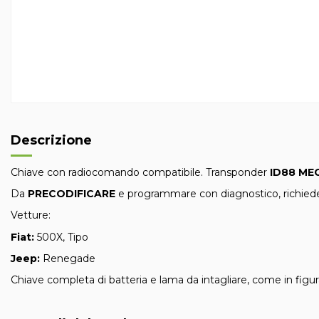
Descrizione
Chiave con radiocomando compatibile. Transponder
ID88 ME
Da
PRECODIFICARE
e programmare con diagnostico, richiede
Vetture:
Fiat:
500X, Tipo
Jeep:
Renegade
Chiave completa di batteria e lama da intagliare, come in figur