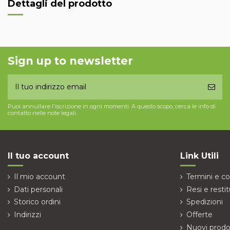
Dettagli del prodotto
Sign up to newsletter
Puoi annullare l'iscrizione in ogni momenti. A questo scopo, cerca le info di
contatto nelle note legali.
Il tuo account
Link Utili
Il mio account
Termini e co
Dati personali
Resi e restit
Storico ordini
Spedizioni
Indirizzi
Offerte
Nuovi prodo