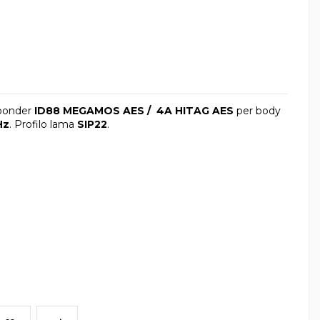
ponder
ID88 MEGAMOS AES / 4A HITAG AES
per body
Hz
. Profilo lama
SIP22
.