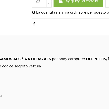
Aggiungi al carrello
La quantità minima ordinabile per questo p
GAMOS AES / 4A HITAG AES
per body computer
DELPHI FI5,
 codice segreto vettura.
a.