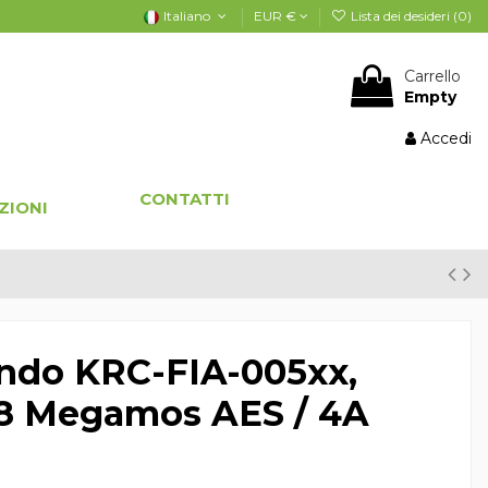
Italiano
EUR €
Lista dei desideri (
0
)
Carrello
Empty
Accedi
CONTATTI
ZIONI
ndo KRC-FIA-005xx,
ID88 Megamos AES / 4A