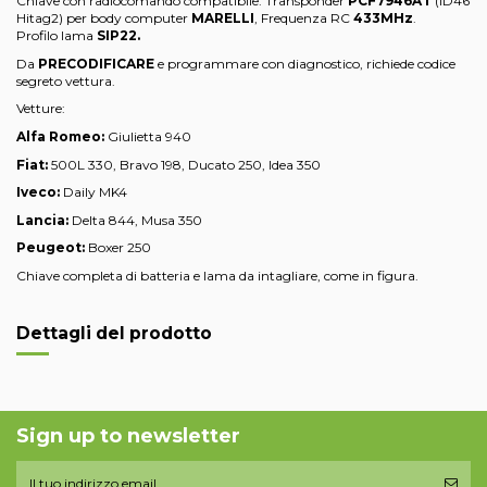
Chiave con radiocomando compatibile. Transponder
PCF7946AT
(ID46
Hitag2) per body computer
MARELLI
, Frequenza RC
433MHz
.
Profilo lama
SIP22.
Da
PRECODIFICARE
e programmare con diagnostico, richiede codice
segreto vettura.
Vetture:
Alfa Romeo:
Giulietta 940
Fiat:
500L 330, Bravo 198, Ducato 250, Idea 350
Iveco:
Daily MK4
Lancia:
Delta 844, Musa 350
Peugeot:
Boxer 250
Chiave completa di batteria e lama da intagliare, come in figura.
Dettagli del prodotto
Sign up to newsletter