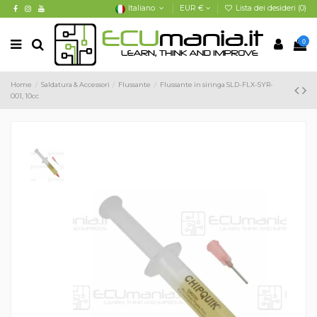
Italiano
EUR €
Lista dei desideri (
0
)
0
Home
Saldatura & Accessori
Flussante
Flussante in siringa SLD-FLX-SYR-
001, 10cc