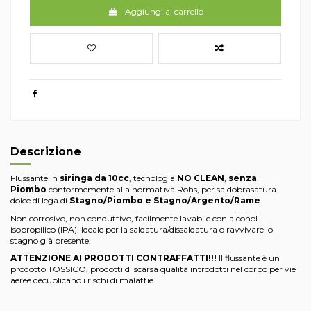
Aggiungi al carrello
Descrizione
Flussante in
siringa da 10cc
, tecnologia
NO CLEAN
,
senza
Piombo
conformemente alla normativa Rohs, per saldobrasatura
dolce di lega di
Stagno/Piombo e Stagno/Argento/Rame
Non corrosivo, non conduttivo, facilmente lavabile con alcohol
isopropilico (IPA). Ideale per la saldatura/dissaldatura o ravvivare lo
stagno già presente.
ATTENZIONE AI PRODOTTI CONTRAFFATTI!!!
Il flussante è un
prodotto TOSSICO, prodotti di scarsa qualità introdotti nel corpo per vie
aeree decuplicano i rischi di malattie.